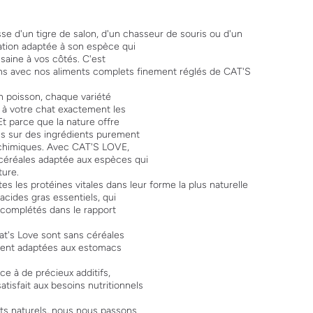
sse d'un tigre de salon, d'un chasseur de souris ou d'un
tation adaptée à son espèce qui
 saine à vos côtés. C'est
s avec nos aliments complets finement réglés de CAT'S
n poisson, chaque variété
 à votre chat exactement les
Et parce que la nature offre
ns sur des ingrédients purement
s chimiques. Avec CAT'S LOVE,
 céréales adaptée aux espèces qui
ture.
s les protéines vitales dans leur forme la plus naturelle
acides gras essentiels, qui
t complétés dans le rapport
at's Love sont sans céréales
ement adaptées aux estomacs
ce à de précieux additifs,
tisfait aux besoins nutritionnels
ts naturels, nous nous passons