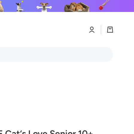
Connexion
Panier
Cat‘s Love Senior 10+