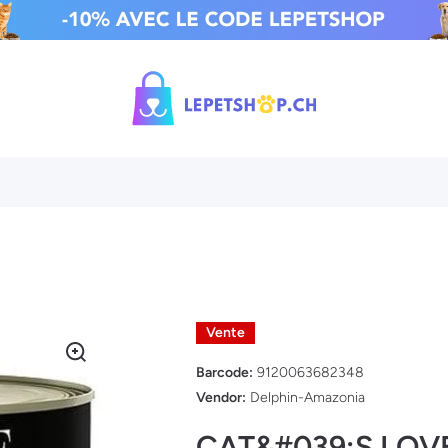
Vente
Barcode:
9120063682348
Vendor:
Delphin-Amazonia
CAT&#039;S LOVE 