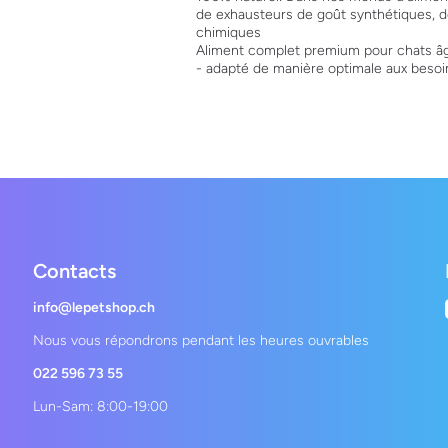
de exhausteurs de goût synthétiques, de
chimiques
Aliment complet premium pour chats âg
- adapté de manière optimale aux besoin
Contacts
info@lepetshop.ch
Nous vous répondrons pendant les heures ouvrables
022 596 73 55
Lun-Sam: 8:00-19:00