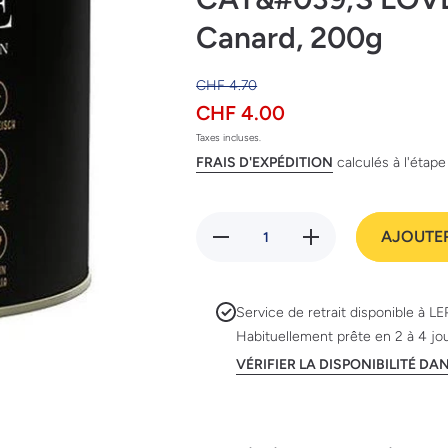
Canard, 200g
CHF 4.70
CHF 4.00
Taxes incluses.
FRAIS D'EXPÉDITION
calculés à l'étap
Réduire la
Augmenter
AJOUTER
quantité de
la quantité
CAT&#039;S
de
LOVE Cat‘s
CAT&#039;S
Love Senior
LOVE Cat‘s
10+ Canard,
Love Senior
Service de retrait disponible à
LE
200g
10+ Canard,
Habituellement prête en 2 à 4 jo
200g
VÉRIFIER LA DISPONIBILITÉ D