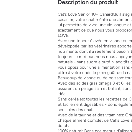
Description du produit
Cat‘s Love Senior 10+ CanardQu'il s'agi
casanier, votre chat mérite une alimen
lui permettra de vivre une vie longue et
exactement ce que nous vous proposon
LOVE.
Avec une teneur élevée en viande ou e
développée par les vétérinaires apporte
nutriments dont il a réellement besoin. 
toujours le meilleur, nous nous appuyo
naturels - sans sucre ajouté ni additif
vous optez pour une alimentation sans
offre à votre chéri le plein goût de la na
Beaucoup de viande ou de poisson: toute
Avec des acides gras oméga 3 et 6: les 
assurent un pelage sain et brillant, son
idéal
Sans céréales: toutes les recettes de C
et facilement digestibles - donc égal
sensibles des chats
Avec de la taurine et des vitamines: Grâ
chaque aliment complet de Cat's Love sa
du chat
100% naturel: Dans nos menus d'alimen