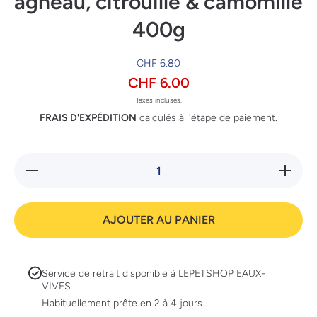
agneau, citrouille & camomille
400g
CHF 6.80
CHF 6.00
Taxes incluses.
FRAIS D'EXPÉDITION
calculés à l'étape de paiement.
Réduire la
Augment
quantité de
la quanti
Dog&#039;s
de
Love Junior
Dog&#03
agneau,
Love Jun
AJOUTER AU PANIER
citrouille
agneau
&amp;
citrouill
camomille
&amp;
400g
camomil
400g
Service de retrait disponible à
LEPETSHOP EAUX-
VIVES
Habituellement prête en 2 à 4 jours