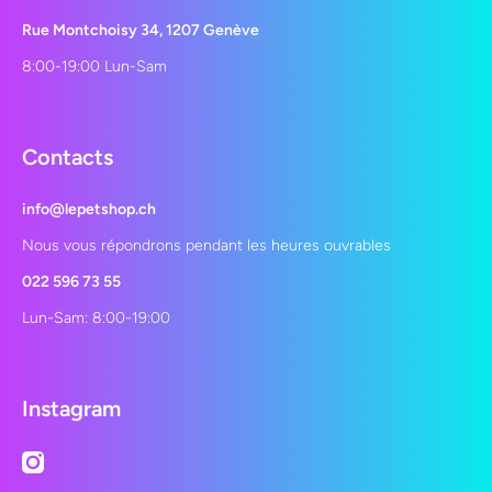
Rue Montchoisy 34, 1207 Genève
8:00-19:00 Lun-Sam
Contacts
info@lepetshop.ch
Nous vous répondrons pendant les heures ouvrables
022 596 73 55
Lun-Sam: 8:00-19:00
Instagram
instagramcom/lepetshopch/