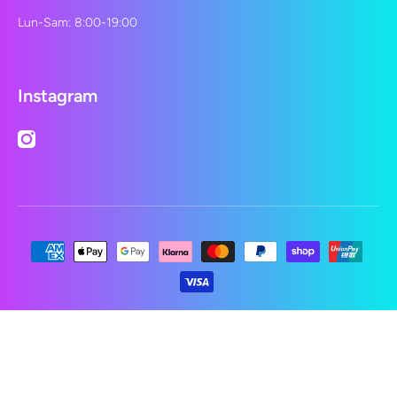
Lun-Sam: 8:00-19:00
Instagram
instagramcom/lepetshopch/
Moyens de paiement