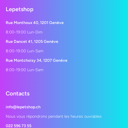
Lepetshop
Rue Monthoux 40, 1201 Genève
8:00-19:00 Lun-Dim
Rue Dancet 41, 1205 Genève
8:00-19:00 Lun-Sam
Rue Montchoisy 34, 1207 Genève
8:00-19:00 Lun-Sam
Contacts
info@lepetshop.ch
Nous vous répondrons pendant les heures ouvrables
022 596 73 55