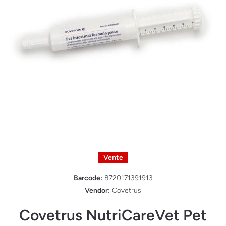
Ouvrir le média 1 dans une fenêtre modale
Vente
Barcode:
8720171391913
Vendor:
Covetrus
Covetrus NutriCareVet Pet