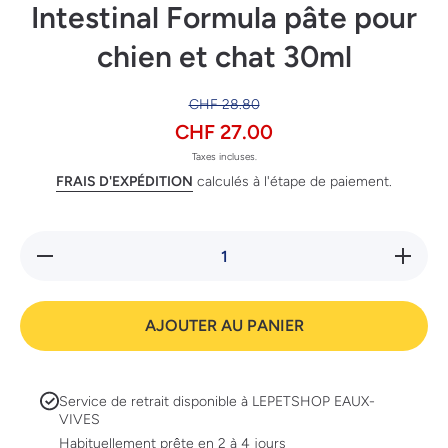
Intestinal Formula pâte pour
chien et chat 30ml
CHF 28.80
CHF 27.00
Taxes incluses.
FRAIS D'EXPÉDITION
calculés à l'étape de paiement.
Réduire la
Augment
quantité de
la quanti
Covetrus
de Covet
NutriCareVet
NutriCare
Pet
Pet
AJOUTER AU PANIER
Intestinal
Intestin
Formula
Formul
pâte pour
pâte po
chien et
chien e
chat 30ml
chat 30
Service de retrait disponible à
LEPETSHOP EAUX-
VIVES
Habituellement prête en 2 à 4 jours