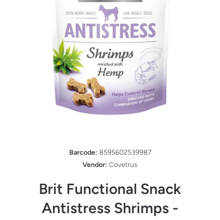
Ouvrir le média 1 dans une fenêtre modale
Barcode:
8595602539987
Vendor:
Covetrus
Brit Functional Snack
Antistress Shrimps -