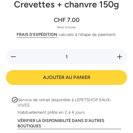
Crevettes + chanvre 150g
CHF 7.00
Taxes incluses.
FRAIS D'EXPÉDITION
calculés à l'étape de paiement.
Réduire la
Augmente
quantité
la quanti
de Brit
de Brit
Functional
Functiona
Snack
Snack
AJOUTER AU PANIER
Antistress
Antistres
Shrimps -
Shrimps 
Crevettes
Crevette
+ chanvre
+ chanvr
150g
150g
Service de retrait disponible à
LEPETSHOP EAUX-
VIVES
Habituellement prête en 2 à 4 jours
VÉRIFIER LA DISPONIBILITÉ DANS D'AUTRES
BOUTIQUES