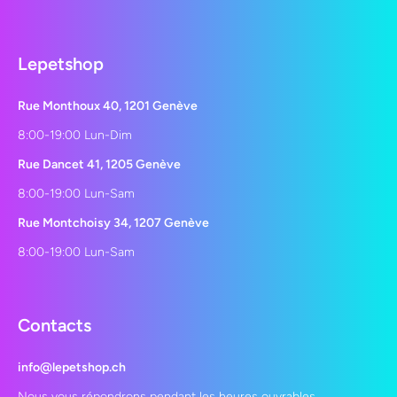
Lepetshop
Rue Monthoux 40, 1201 Genève
8:00-19:00 Lun-Dim
Rue Dancet 41, 1205 Genève
8:00-19:00 Lun-Sam
Rue Montchoisy 34, 1207 Genève
8:00-19:00 Lun-Sam
Contacts
info@lepetshop.ch
Nous vous répondrons pendant les heures ouvrables