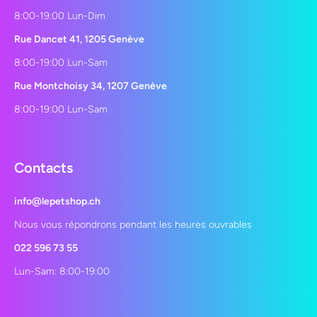
8:00-19:00 Lun-Dim
Rue Dancet 41, 1205 Genève
8:00-19:00 Lun-Sam
Rue Montchoisy 34, 1207 Genève
8:00-19:00 Lun-Sam
Contacts
info@lepetshop.ch
Nous vous répondrons pendant les heures ouvrables
022 596 73 55
Lun-Sam: 8:00-19:00