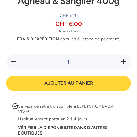
Agneau & Sanglier 400g
CHF 6.10
CHF 6.00
Taxes incluses.
FRAIS D'EXPÉDITION
calculés à l'étape de paiement.
Réduire
Augmente
la
la quanti
quantité
de
de
Carnilov
Carnilove
Dog
AJOUTER AU PANIER
Dog
Adulte -
Adulte -
Agneau
Agneau
&amp;
&amp;
Sanglier
Sanglier
400g
Service de retrait disponible à
LEPETSHOP EAUX-
400g
VIVES
Habituellement prête en 2 à 4 jours
VÉRIFIER LA DISPONIBILITÉ DANS D'AUTRES
BOUTIQUES