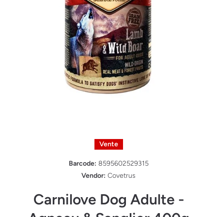
Ouvrir le média 1 dans une fenêtre modale
Vente
Barcode:
8595602529315
Vendor:
Covetrus
Carnilove Dog Adulte -