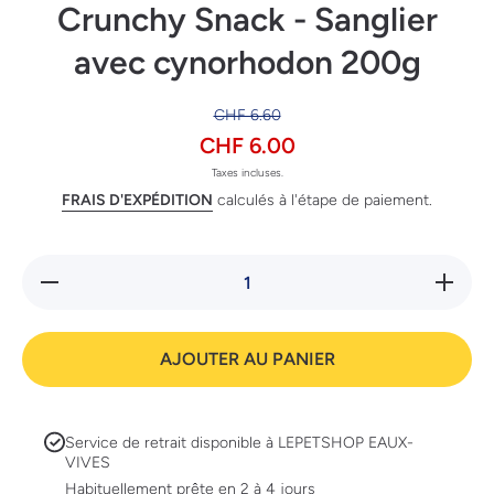
Crunchy Snack - Sanglier
avec cynorhodon 200g
CHF 6.60
CHF 6.00
Taxes incluses.
FRAIS D'EXPÉDITION
calculés à l'étape de paiement.
Réduire la
Augment
quantité de
la quanti
Carnilove
de
Dog Adulte
Carnilov
Crunchy
Dog Adul
AJOUTER AU PANIER
Snack -
Crunch
Sanglier
Snack -
avec
Sanglie
cynorhodon
avec
200g
cynorhod
Service de retrait disponible à
LEPETSHOP EAUX-
200g
VIVES
Habituellement prête en 2 à 4 jours