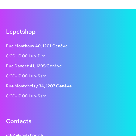
Lepetshop
Rue Monthoux 40, 1201 Genève
8:00-19:00 Lun-Dim
Rue Dancet 41, 1205 Genève
8:00-19:00 Lun-Sam
Rue Montchoisy 34, 1207 Genève
8:00-19:00 Lun-Sam
Contacts
info@lepetshop.ch