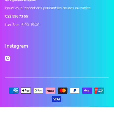
Nous vous répondrons pendant les heures ouvrables
022 596 73 55
Lun-Sam: 8:00-19:00
Instagram
instagramcom/lepetshopch/
Moyens de paiement