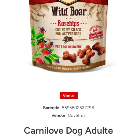
Ouvrir le média 1 dans une fenêtre modale
Vente
Barcode:
8595602527298
Vendor:
Covetrus
Carnilove Dog Adulte