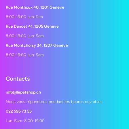
Rue Monthoux 40, 1201 Genève
8:00-19:00 Lun-Dim
Rue Dancet 41, 1205 Genève
8:00-19:00 Lun-Sam
Rue Montchoisy 34, 1207 Genève
8:00-19:00 Lun-Sam
Contacts
info@lepetshop.ch
Nous vous répondrons pendant les heures ouvrables
022 596 73 55
Lun-Sam: 8:00-19:00