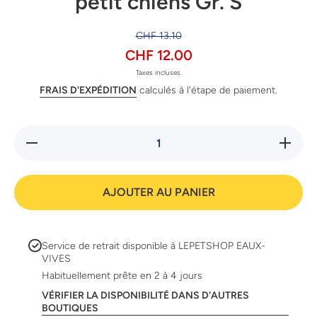
petit chiens Gr. S
CHF 13.10
CHF 12.00
Taxes incluses.
FRAIS D'EXPÉDITION
calculés à l'étape de paiement.
Réduire
Augmente
la
la quanti
quantité
de
de
Petosan
Petosan
brosses 
AJOUTER AU PANIER
brosses
dents pou
à dents
petit
pour
chiens Gr
petit
S
chiens
Service de retrait disponible à
LEPETSHOP EAUX-
Gr. S
VIVES
Habituellement prête en 2 à 4 jours
VÉRIFIER LA DISPONIBILITÉ DANS D'AUTRES
BOUTIQUES