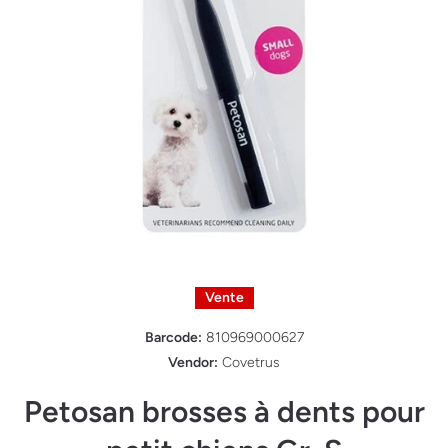
Ouvrir le média 1 dans une fenêtre modale
Vente
Barcode:
810969000627
Vendor:
Covetrus
Petosan brosses à dents pour