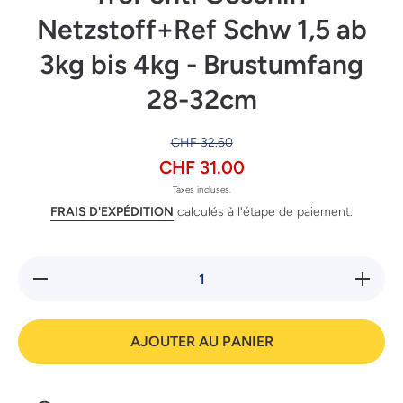
Netzstoff+Ref Schw 1,5 ab
3kg bis 4kg - Brustumfang
28-32cm
CHF 32.60
CHF 31.00
Taxes incluses.
FRAIS D'EXPÉDITION
calculés à l'étape de paiement.
Réduire la
Augmente
quantité de
quantité
TrePonti
TrePon
Geschirr
Geschi
Netzstoff+Ref
Netzstof
AJOUTER AU PANIER
Schw 1,5 ab
Schw 1,
3kg bis 4kg -
3kg bis 4
Brustumfang
Brustum
28-32cm
28-32