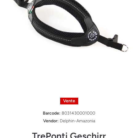
Ouvrir le média 1 dans une fenêtre modale
Vente
Barcode:
8031430001000
Vendor:
Delphin-Amazonia
TrePonti Geschirr