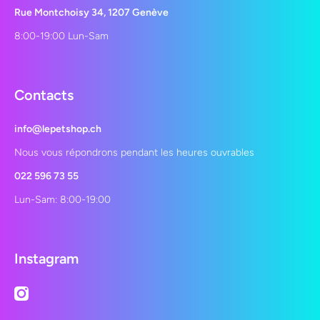
Rue Montchoisy 34, 1207 Genève
8:00-19:00 Lun-Sam
Contacts
info@lepetshop.ch
Nous vous répondrons pendant les heures ouvrables
022 596 73 55
Lun-Sam: 8:00-19:00
Instagram
instagramcom/lepetshopch/