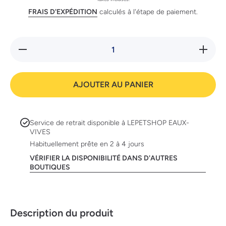
FRAIS D'EXPÉDITION
calculés à l'étape de paiement.
Réduire
Augmente
la
la quanti
quantité
de Sches
de
Jelly Tho
Schesir
85g boit
AJOUTER AU PANIER
Jelly
Thon
85g
boite
Service de retrait disponible à
LEPETSHOP EAUX-
VIVES
Habituellement prête en 2 à 4 jours
VÉRIFIER LA DISPONIBILITÉ DANS D'AUTRES
BOUTIQUES
Description du produit