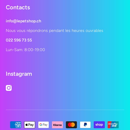
Contacts
info@lepetshop.ch
Nous vous répondrons pendant les heures ouvrables
022 596 73 55
Lun-Sam: 8:00-19:00
Instagram
instagramcom/lepetshopch/
Moyens de paiement