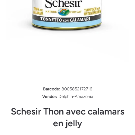
Ouvrir le média 1 dans une fenêtre modale
Barcode:
8005852172716
Vendor:
Delphin-Amazonia
Schesir Thon avec calamars
en jelly