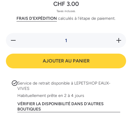
CHF 3.00
Taxes incluses.
FRAIS D'EXPÉDITION
calculés à l'étape de paiement.
Réduire
Augmente
la
la quanti
quantité
de Sches
de
Thon ave
Schesir
calamar
AJOUTER AU PANIER
Thon
en jelly
avec
calamars
en jelly
Service de retrait disponible à
LEPETSHOP EAUX-
VIVES
Habituellement prête en 2 à 4 jours
VÉRIFIER LA DISPONIBILITÉ DANS D'AUTRES
BOUTIQUES