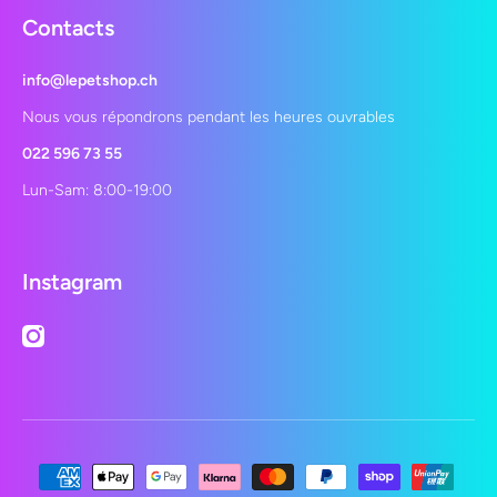
Contacts
info@lepetshop.ch
Nous vous répondrons pendant les heures ouvrables
022 596 73 55
Lun-Sam: 8:00-19:00
Instagram
instagramcom/lepetshopch/
Moyens de paiement