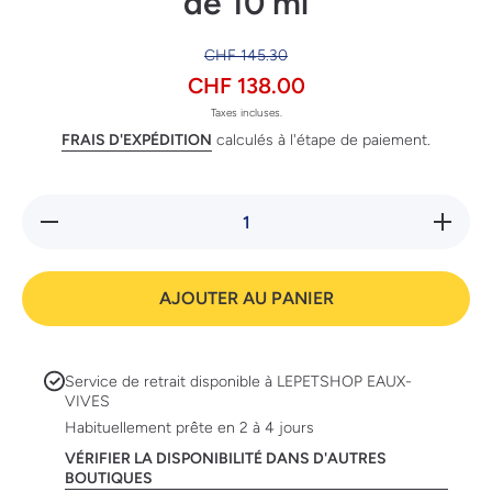
de 10 ml
CHF 145.30
CHF 138.00
Taxes incluses.
FRAIS D'EXPÉDITION
calculés à l'étape de paiement.
Réduire la
Augmente
quantité
la quanti
de
de
SativaVET
SativaVE
Care 35%,
Care 35%
AJOUTER AU PANIER
flacon de
flacon d
10 ml
10 ml
Service de retrait disponible à
LEPETSHOP EAUX-
VIVES
Habituellement prête en 2 à 4 jours
VÉRIFIER LA DISPONIBILITÉ DANS D'AUTRES
BOUTIQUES