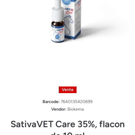
Ouvrir le média 1 dans une fenêtre modale
Vente
Barcode:
7640135420699
Vendor:
Biokema
SativaVET Care 35%, flacon