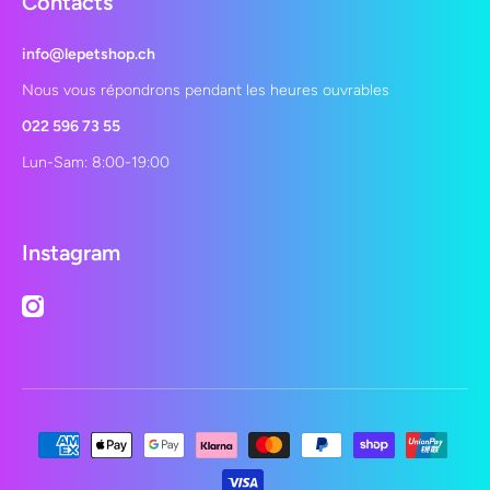
Contacts
info@lepetshop.ch
Nous vous répondrons pendant les heures ouvrables
022 596 73 55
Lun-Sam: 8:00-19:00
Instagram
instagramcom/lepetshopch/
Moyens de paiement