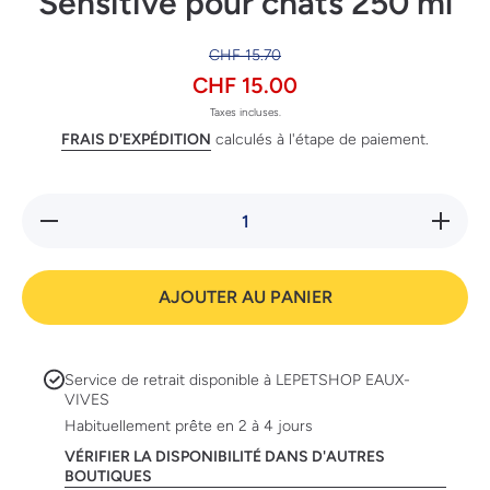
Sensitive pour chats 250 ml
CHF 15.70
CHF 15.00
Taxes incluses.
FRAIS D'EXPÉDITION
calculés à l'étape de paiement.
Réduire la
Augmente
quantité
la quanti
de
de
bogacare
bogacar
shampoing
shampoin
AJOUTER AU PANIER
Soft +
Soft +
Sensitive
Sensitiv
pour chats
pour chat
250 ml
250 ml
Service de retrait disponible à
LEPETSHOP EAUX-
VIVES
Habituellement prête en 2 à 4 jours
VÉRIFIER LA DISPONIBILITÉ DANS D'AUTRES
BOUTIQUES