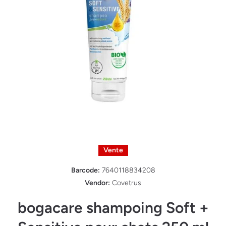
Ouvrir le média 1 dans une fenêtre modale
Vente
Barcode:
7640118834208
Vendor:
Covetrus
bogacare shampoing Soft +