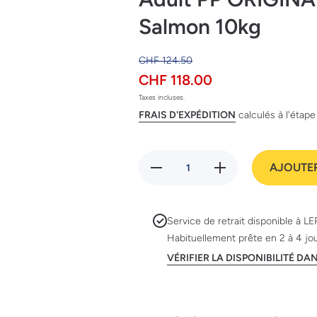
Salmon 10kg
CHF 124.50
CHF 118.00
Taxes incluses.
FRAIS D'EXPÉDITION
calculés à l'étap
Réduire la
Augmenter la
AJOUTER
quantité de
quantité de
Adult PP
Adult PP
ORIGINAL
ORIGINAL
ADULT
ADULT
OPTISENSES
OPTISENSES
Service de retrait disponible à
LE
Salmon 10kg
Salmon 10kg
Habituellement prête en 2 à 4 jo
VÉRIFIER LA DISPONIBILITÉ D