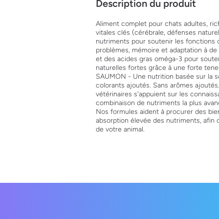
Description du produit
Aliment complet pour chats adultes, r
vitales clés (cérébrale, défenses nature
nutriments pour soutenir les fonctions 
problèmes, mémoire et adaptation à de n
et des acides gras oméga-3 pour soute
naturelles fortes grâce à une forte te
SAUMON - Une nutrition basée sur la sc
colorants ajoutés. Sans arômes ajoutés
vétérinaires s'appuient sur les connais
combinaison de nutriments la plus avanc
Nos formules aident à procurer des bienf
absorption élevée des nutriments, afin 
de votre animal.