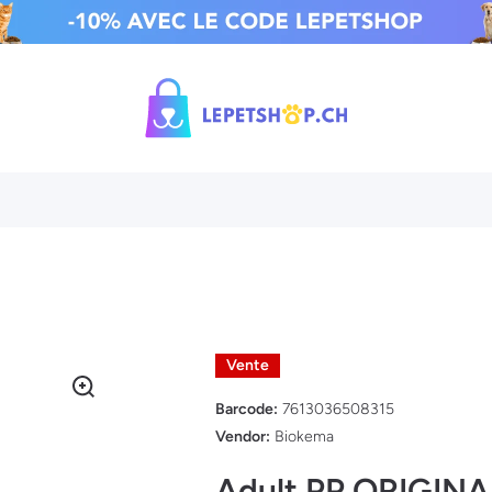
Vente
Barcode:
7613036508315
Vendor:
Biokema
Adult PP ORIGIN