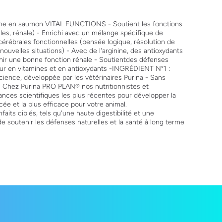
iche en saumon VITAL FUNCTIONS - Soutient les fonctions
lles, rénale) - Enrichi avec un mélange spécifique de
cérébrales fonctionnelles (pensée logique, résolution de
ouvelles situations) - Avec de l'arginine, des antioxydants
nir une bonne fonction rénale - Soutientdes défenses
neur en vitamines et en antioxydants -INGRÉDIENT N°1 :
ience, développée par les vétérinaires Purina - Sans
. Chez Purina PRO PLAN® nos nutritionnistes et
sances scientifiques les plus récentes pour développer la
ée et la plus efficace pour votre animal.
aits ciblés, tels qu'une haute digestibilité et une
de soutenir les défenses naturelles et la santé à long terme