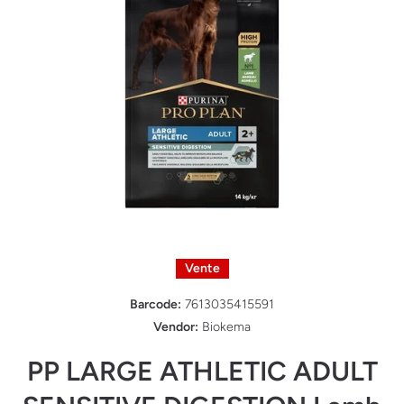
Ouvrir le média 1 dans une fenêtre modale
Vente
Barcode:
7613035415591
Vendor:
Biokema
PP LARGE ATHLETIC ADULT