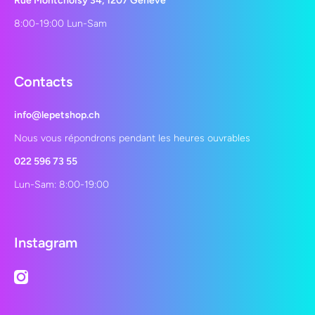
Rue Montchoisy 34, 1207 Genève
8:00-19:00 Lun-Sam
Contacts
info@lepetshop.ch
Nous vous répondrons pendant les heures ouvrables
022 596 73 55
Lun-Sam: 8:00-19:00
Instagram
instagramcom/lepetshopch/