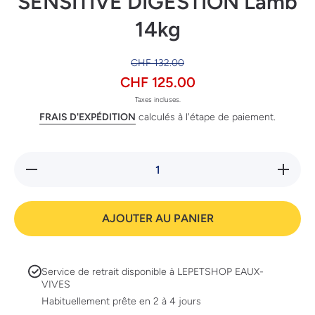
SENSITIVE DIGESTION Lamb
14kg
CHF 132.00
CHF 125.00
Taxes incluses.
FRAIS D'EXPÉDITION
calculés à l'étape de paiement.
Réduire la
Augment
quantité de
la quanti
PP LARGE
de PP
ATHLETIC
LARG
ADULT
ATHLET
AJOUTER AU PANIER
SENSITIVE
ADUL
DIGESTION
SENSITI
Lamb 14kg
DIGESTI
Lamb 14
Service de retrait disponible à
LEPETSHOP EAUX-
VIVES
Habituellement prête en 2 à 4 jours