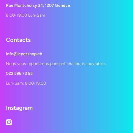
Rue Montchoisy 34, 1207 Genève
8:00-19:00 Lun-Sam
Contacts
info@lepetshop.ch
Nous vous répondrons pendant les heures ouvrables
022 596 73 55
Lun-Sam: 8:00-19:00
Instagram
instagramcom/lepetshopch/