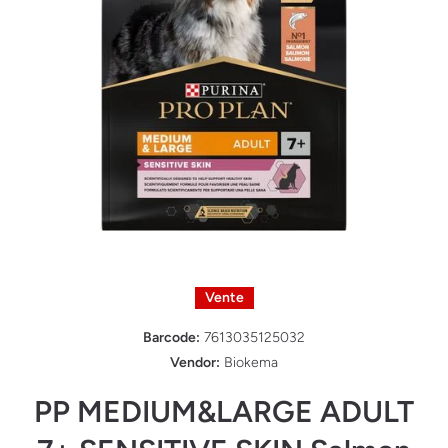
Ouvrir le média 1 dans une fenêtre modale
Vente
Barcode:
7613035125032
Vendor:
Biokema
PP MEDIUM&LARGE ADULT