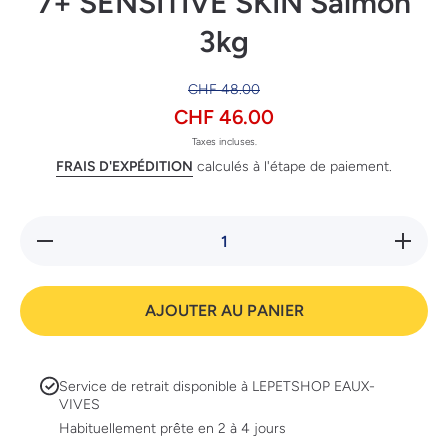
7+ SENSITIVE SKIN Salmon
3kg
CHF 48.00
CHF 46.00
Taxes incluses.
FRAIS D'EXPÉDITION
calculés à l'étape de paiement.
Réduire la quantité de
Augmente
PP
MEDIUM&amp;LARGE
MEDIUM
ADULT 7+ SENSITIVE
ADULT 7
SKIN Salmon 3kg
SKIN 
AJOUTER AU PANIER
Service de retrait disponible à
LEPETSHOP EAUX-
VIVES
Habituellement prête en 2 à 4 jours