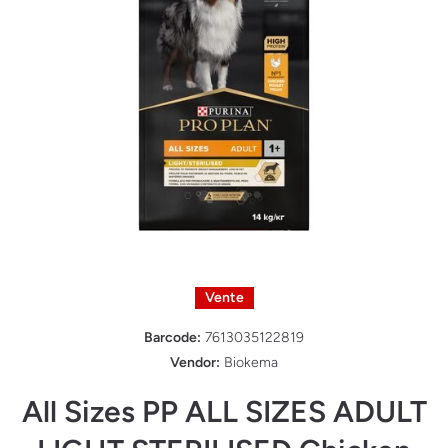
Ouvrir le média 1 dans une fenêtre modale
Vente
Barcode:
7613035122819
Vendor:
Biokema
All Sizes PP ALL SIZES ADULT