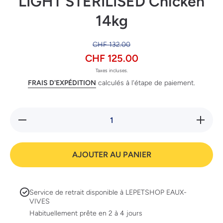
LIGHT STERILISED Chicken
14kg
CHF 132.00
CHF 125.00
Taxes incluses.
FRAIS D'EXPÉDITION
calculés à l'étape de paiement.
Réduire la
Augmente
quantité de
quantité
All Sizes PP
All Size
ALL SIZES
ALL SI
ADULT
ADUL
AJOUTER AU PANIER
LIGHT
LIGH
STERILISED
STERILI
Chicken
Chicke
14kg
14kg
Service de retrait disponible à
LEPETSHOP EAUX-
VIVES
Habituellement prête en 2 à 4 jours