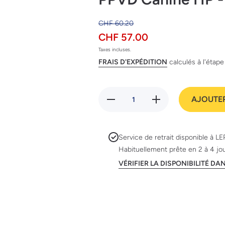
CHF 60.20
CHF 57.00
Taxes incluses.
FRAIS D'EXPÉDITION
calculés à l'étap
Réduire
Augmenter
AJOUTER
la
la quantité
quantité
de PPVD
de
Canine HP
PPVD
- Hepatic
Canine
3kg
Service de retrait disponible à
LE
HP -
Habituellement prête en 2 à 4 jo
Hepatic
3kg
VÉRIFIER LA DISPONIBILITÉ D