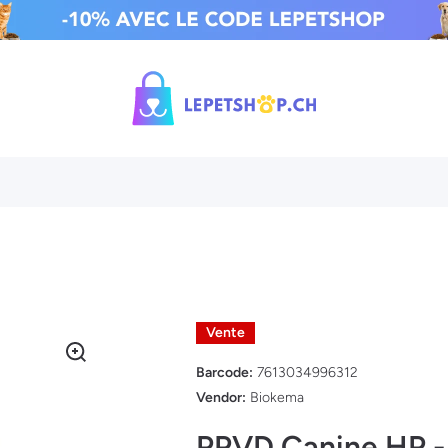
Vente
Barcode:
7613034996312
Vendor:
Biokema
PPVD Canine HP -