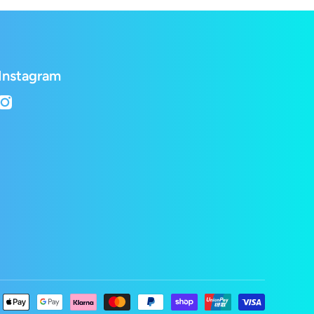
Instagram
instagramcom/lepetshopch/
Moyens
de