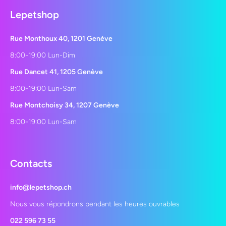
Lepetshop
Rue Monthoux 40, 1201 Genève
8:00-19:00 Lun-Dim
Rue Dancet 41, 1205 Genève
8:00-19:00 Lun-Sam
Rue Montchoisy 34, 1207 Genève
8:00-19:00 Lun-Sam
Contacts
info@lepetshop.ch
Nous vous répondrons pendant les heures ouvrables
022 596 73 55