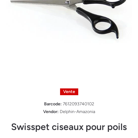
Ouvrir le média 1 dans une fenêtre modale
Vente
Barcode:
7612093740102
Vendor:
Delphin-Amazonia
Swisspet ciseaux pour poils