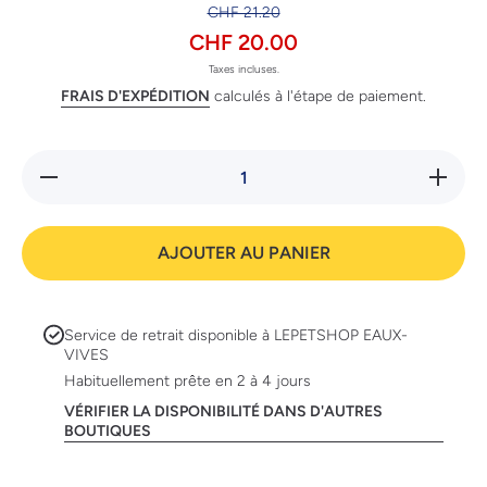
CHF 21.20
CHF 20.00
Taxes incluses.
FRAIS D'EXPÉDITION
calculés à l'étape de paiement.
Réduire
Augmente
la
la quanti
quantité
de
de
Swisspe
Swisspet
ciseaux
AJOUTER AU PANIER
ciseaux
pour poil
pour
poils
Service de retrait disponible à
LEPETSHOP EAUX-
VIVES
Habituellement prête en 2 à 4 jours
VÉRIFIER LA DISPONIBILITÉ DANS D'AUTRES
BOUTIQUES