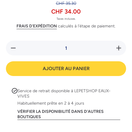
CHF 35.30
CHF 34.00
Taxes incluses.
FRAIS D'EXPÉDITION
calculés à l'étape de paiement.
Réduire
Augmente
la
la quanti
quantité
de
de
Swisspe
Swisspet
Colonne
AJOUTER AU PANIER
Colonne
en sisal
en sisal
Service de retrait disponible à
LEPETSHOP EAUX-
VIVES
Habituellement prête en 2 à 4 jours
VÉRIFIER LA DISPONIBILITÉ DANS D'AUTRES
BOUTIQUES