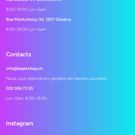
8:00-19:00 Lun-Sam
Rue Montchoisy 34, 1207 Genève
8:00-19:00 Lun-Sam
Contacts
info@lepetshop.ch
Nous vous répondrons pendant les heures ouvrables
022 596 73 55
Lun-Sam: 8:00-19:00
Instagram