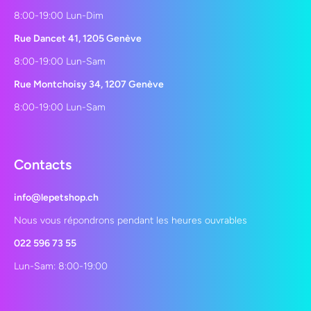
8:00-19:00 Lun-Dim
Rue Dancet 41, 1205 Genève
8:00-19:00 Lun-Sam
Rue Montchoisy 34, 1207 Genève
8:00-19:00 Lun-Sam
Contacts
info@lepetshop.ch
Nous vous répondrons pendant les heures ouvrables
022 596 73 55
Lun-Sam: 8:00-19:00