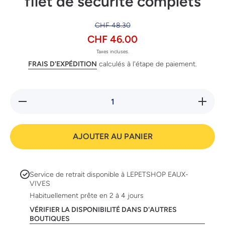
filet de sécurité complets
CHF 48.30
CHF 46.00
Taxes incluses.
FRAIS D'EXPÉDITION
calculés à l'étape de paiement.
Réduire la
Augmente
quantité
la quanti
de
de
Swisspet
Swisspe
Sets
Sets
AJOUTER AU PANIER
universels
universel
de filet de
de filet d
sécurité
sécurité
complets
complet
Service de retrait disponible à
LEPETSHOP EAUX-
VIVES
Habituellement prête en 2 à 4 jours
VÉRIFIER LA DISPONIBILITÉ DANS D'AUTRES
BOUTIQUES