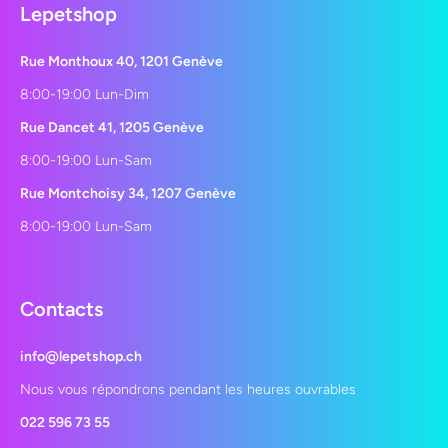
Lepetshop
Rue Monthoux 40, 1201 Genève
8:00-19:00 Lun-Dim
Rue Dancet 41, 1205 Genève
8:00-19:00 Lun-Sam
Rue Montchoisy 34, 1207 Genève
8:00-19:00 Lun-Sam
Contacts
info@lepetshop.ch
Nous vous répondrons pendant les heures ouvrables
022 596 73 55