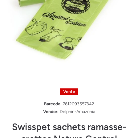
Ouvrir le média 1 dans une fenêtre modale
Vente
Barcode:
7612093557342
Vendor:
Delphin-Amazonia
Swisspet sachets ramasse-