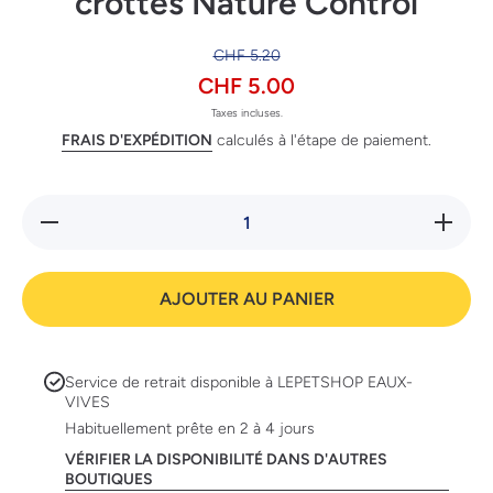
crottes Nature Control
CHF 5.20
CHF 5.00
Taxes incluses.
FRAIS D'EXPÉDITION
calculés à l'étape de paiement.
Réduire
Augmente
la
la quanti
quantité
de
de
Swisspe
Swisspet
sachets
AJOUTER AU PANIER
sachets
ramasse
ramasse-
crottes
crottes
Nature
Nature
Control
Control
Service de retrait disponible à
LEPETSHOP EAUX-
VIVES
Habituellement prête en 2 à 4 jours
VÉRIFIER LA DISPONIBILITÉ DANS D'AUTRES
BOUTIQUES