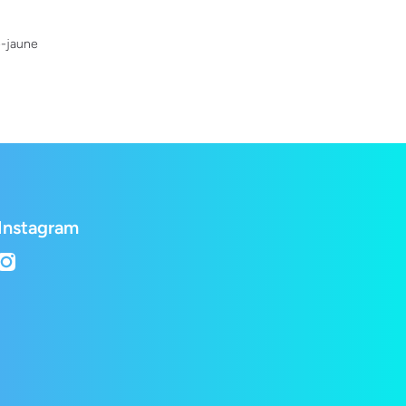
e-jaune
Instagram
instagramcom/lepetshopch/