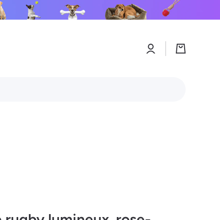
Connexion
Panier
 rugby lumineux, rose-