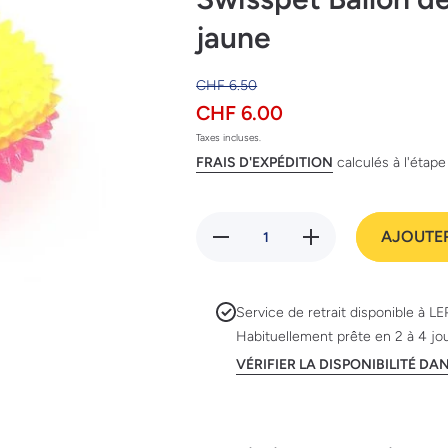
jaune
CHF 6.50
CHF 6.00
Taxes incluses.
FRAIS D'EXPÉDITION
calculés à l'étap
Réduire
Augmenter
AJOUTER
la
la quantité
quantité
de
de
Swisspet
Swisspet
Ballon de
Ballon de
rugby
Service de retrait disponible à
LE
rugby
lumineux,
Habituellement prête en 2 à 4 jo
lumineux,
rose-jaune
rose-
VÉRIFIER LA DISPONIBILITÉ D
jaune