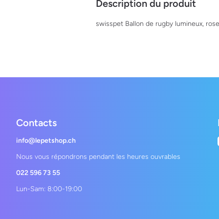
Description du produit
swisspet Ballon de rugby lumineux, ros
Contacts
info@lepetshop.ch
Nous vous répondrons pendant les heures ouvrables
022 596 73 55
Lun-Sam: 8:00-19:00