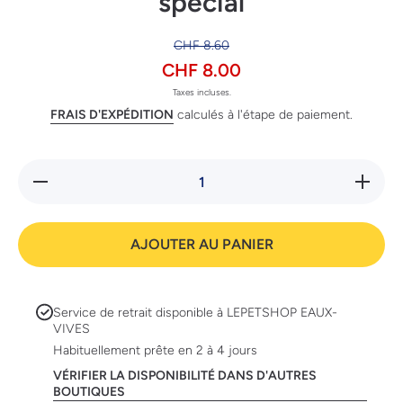
spécial
CHF 8.60
CHF 8.00
Taxes incluses.
FRAIS D'EXPÉDITION
calculés à l'étape de paiement.
Réduire
Augmente
la
la quanti
quantité
de
de
Swisspe
Swisspet
Ecuelle
AJOUTER AU PANIER
Ecuelles
en acier
en acier
spécial
spécial
Service de retrait disponible à
LEPETSHOP EAUX-
VIVES
Habituellement prête en 2 à 4 jours
VÉRIFIER LA DISPONIBILITÉ DANS D'AUTRES
BOUTIQUES