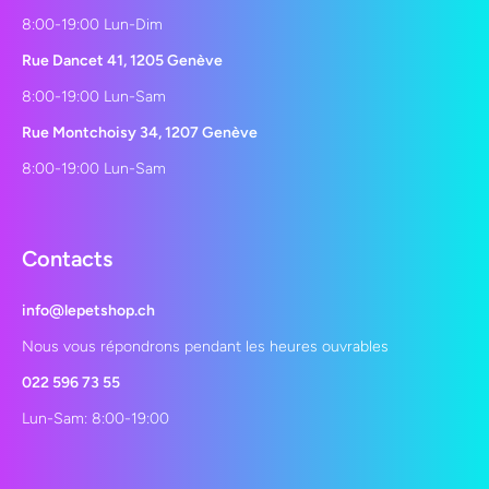
8:00-19:00 Lun-Dim
Rue Dancet 41, 1205 Genève
8:00-19:00 Lun-Sam
Rue Montchoisy 34, 1207 Genève
8:00-19:00 Lun-Sam
Contacts
info@lepetshop.ch
Nous vous répondrons pendant les heures ouvrables
022 596 73 55
Lun-Sam: 8:00-19:00