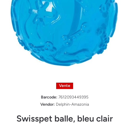
Ouvrir le média 1 dans une fenêtre modale
Vente
Barcode:
7612093449395
Vendor:
Delphin-Amazonia
Swisspet balle, bleu clair