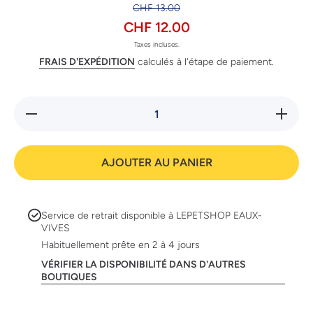
CHF 13.00
CHF 12.00
Taxes incluses.
FRAIS D'EXPÉDITION
calculés à l'étape de paiement.
Réduire
Augmente
la
la quanti
quantité
de
de
Swisspe
Swisspet
balle, ble
AJOUTER AU PANIER
balle,
clair
bleu clair
Service de retrait disponible à
LEPETSHOP EAUX-
VIVES
Habituellement prête en 2 à 4 jours
VÉRIFIER LA DISPONIBILITÉ DANS D'AUTRES
BOUTIQUES