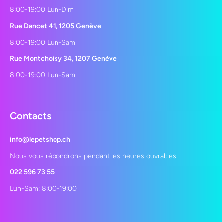
8:00-19:00 Lun-Dim
Rue Dancet 41, 1205 Genève
8:00-19:00 Lun-Sam
Rue Montchoisy 34, 1207 Genève
8:00-19:00 Lun-Sam
Contacts
info@lepetshop.ch
Nous vous répondrons pendant les heures ouvrables
022 596 73 55
Lun-Sam: 8:00-19:00