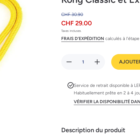
CHF 30.90
CHF 29.00
Taxes incluses.
FRAIS D'EXPÉDITION
calculés à l'étap
Réduire
Augmenter
AJOUTER
la
la quantité
quantité
de Kong
de Kong
Classic et
Classic
Extreme
et
avec
Service de retrait disponible à
LE
Extreme
corde
Habituellement prête en 2 à 4 jo
avec
corde
VÉRIFIER LA DISPONIBILITÉ D
Description du produit