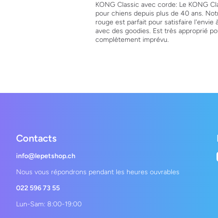
KONG Classic avec corde: Le KONG Class
pour chiens depuis plus de 40 ans. Notr
rouge est parfait pour satisfaire l'envie
avec des goodies. Est très approprié p
complètement imprévu.
Contacts
info@lepetshop.ch
Nous vous répondrons pendant les heures ouvrables
022 596 73 55
Lun-Sam: 8:00-19:00