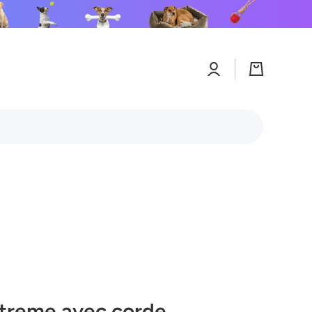
Connexion
Panier
xtreme avec corde