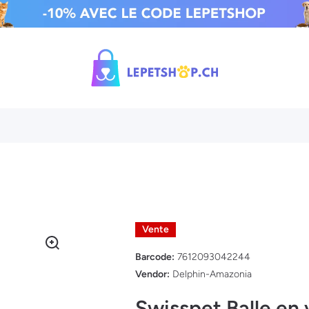
Vente
Barcode:
7612093042244
Vendor:
Delphin-Amazonia
Swisspet Balle en 