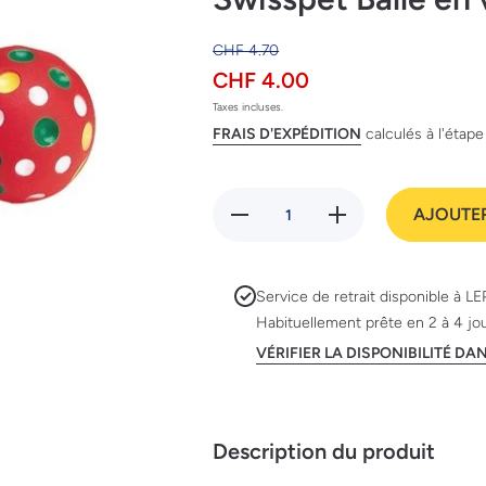
CHF 4.70
CHF 4.00
Taxes incluses.
FRAIS D'EXPÉDITION
calculés à l'étap
Réduire
Augmenter
AJOUTER
la
la quantité
quantité
de
de
Swisspet
Swisspet
Balle en
Balle en
vinyl
Service de retrait disponible à
LE
vinyl
Habituellement prête en 2 à 4 jo
VÉRIFIER LA DISPONIBILITÉ D
Description du produit