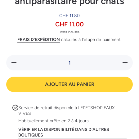
antiparasitaire pour chats
CHF 11.80
CHF 11.00
Taxes incluses.
FRAIS D'EXPÉDITION
calculés à l'étape de paiement.
Réduire la
Augmente
quantité de
quantité
Optipet
Optipe
Collier
Collie
antiparasitaire
antiparasi
AJOUTER AU PANIER
pour chats
pour ch
Service de retrait disponible à
LEPETSHOP EAUX-
VIVES
Habituellement prête en 2 à 4 jours
VÉRIFIER LA DISPONIBILITÉ DANS D'AUTRES
BOUTIQUES