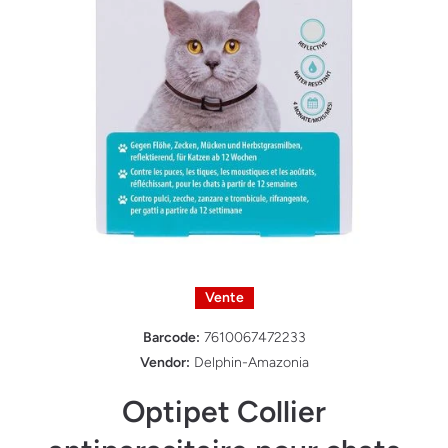
Ouvrir le média 1 dans une fenêtre modale
Vente
Barcode:
7610067472233
Vendor:
Delphin-Amazonia
Optipet Collier