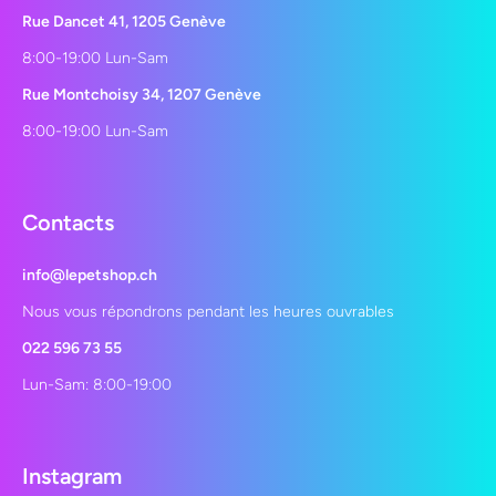
Rue Dancet 41, 1205 Genève
8:00-19:00 Lun-Sam
Rue Montchoisy 34, 1207 Genève
8:00-19:00 Lun-Sam
Contacts
info@lepetshop.ch
Nous vous répondrons pendant les heures ouvrables
022 596 73 55
Lun-Sam: 8:00-19:00
Instagram