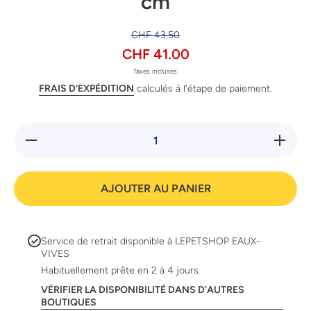
cm
CHF 43.50
CHF 41.00
Taxes incluses.
FRAIS D'EXPÉDITION
calculés à l'étape de paiement.
Réduire
Augmente
la
la quanti
quantité
de
de
BUSTE
BUSTER
Soft Cub
AJOUTER AU PANIER
Soft
rouge 1
Cube
cm
rouge 11
cm
Service de retrait disponible à
LEPETSHOP EAUX-
VIVES
Habituellement prête en 2 à 4 jours
VÉRIFIER LA DISPONIBILITÉ DANS D'AUTRES
BOUTIQUES