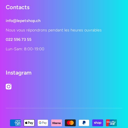
Contacts
info@lepetshop.ch
Nous vous répondrons pendant les heures ouvrables
022 596 73 55
Lun-Sam: 8:00-19:00
Instagram
instagramcom/lepetshopch/
Moyens de paiement