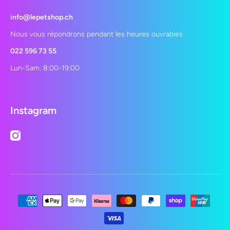
info@lepetshop.ch
Nous vous répondrons pendant les heures ouvrables
022 596 73 55
Lun-Sam: 8:00-19:00
Instagram
instagramcom/lepetshopch/
Moyens de paiement