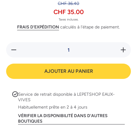
CHF 36.40
CHF 35.00
Taxes incluses.
FRAIS D'EXPÉDITION
calculés à l'étape de paiement.
Réduire
Augmente
la
la quanti
quantité
de
de
Specific
Specific
CRD-2 1.
AJOUTER AU PANIER
CRD-2
kg
1.6 kg
Service de retrait disponible à
LEPETSHOP EAUX-
VIVES
Habituellement prête en 2 à 4 jours
VÉRIFIER LA DISPONIBILITÉ DANS D'AUTRES
BOUTIQUES