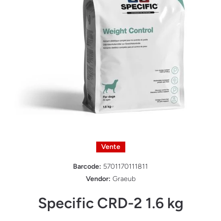
Ouvrir le média 1 dans une fenêtre modale
Vente
Barcode:
5701170111811
Vendor:
Graeub
Specific CRD-2 1.6 kg