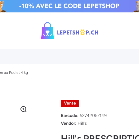
n au Poulet 4 kg
Vente
Barcode:
52742057149
Vendor:
Hill's
Hill's PRESCRIPT