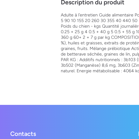
Description du produit
Adulte à l’entretien Guide alimentaire P
5 90 10 155 20 260 30 355 40 440 50 52
Poids du chien - kgs Quantité journalièr
0.25 + 25 g 4 0.5 + 40 g 5 0.5 + 55 g 
360 g 60+ 2 + 7 g par kg COMPOSITION 
%), huiles et graisses, extraits de proté
graines, fruits. Mélange prébiotique A
de betterave séchée, graines de lin, 
PAR KG : Additifs nutritionnels : 3b103
3b502 (Manganèse) 8,6 mg, 3b603 (Zinc
naturel. Energie métabolisable : 4064 kc
Contacts