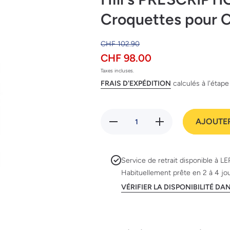
Croquettes pour C
CHF 102.90
CHF 98.00
Taxes incluses.
FRAIS D'EXPÉDITION
calculés à l'étap
Réduire la
Augmenter la
AJOUTER
quantité de
quantité de
Hill&#39;s
Hill&#39;s
PRESCRIPTION
PRESCRIPTION
DIET ON-CARE
DIET ON-CARE
Croquettes pour
Croquettes pour
Service de retrait disponible à
LE
Chien au Poulet
Chien au Poulet
Habituellement prête en 2 à 4 jo
4 kg
4 kg
VÉRIFIER LA DISPONIBILITÉ D