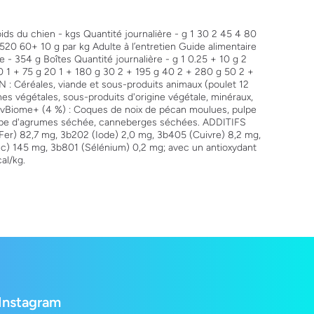
oids du chien - kgs Quantité journalière - g 1 30 2 45 4 80
0 60+ 10 g par kg Adulte à l’entretien Guide alimentaire
e - 354 g Boîtes Quantité journalière - g 1 0.25 + 10 g 2
10 1 + 75 g 20 1 + 180 g 30 2 + 195 g 40 2 + 280 g 50 2 +
: Céréales, viande et sous-produits animaux (poulet 12
ines végétales, sous-produits d'origine végétale, minéraux,
ctivBiome+ (4 %) : Coques de noix de pécan moulues, pulpe
pulpe d'agrumes séchée, canneberges séchées. ADDITIFS
 (Fer) 82,7 mg, 3b202 (Iode) 2,0 mg, 3b405 (Cuivre) 8,2 mg,
) 145 mg, 3b801 (Sélénium) 0,2 mg; avec un antioxydant
al/kg.
Instagram