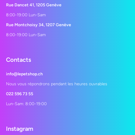
Rue Dancet 41, 1205 Genève
8:00-19:00 Lun-Sam
Rue Montchoisy 34, 1207 Genève
8:00-19:00 Lun-Sam
Contacts
info@lepetshop.ch
Nous vous répondrons pendant les heures ouvrables
022 596 73 55
Lun-Sam: 8:00-19:00
Instagram