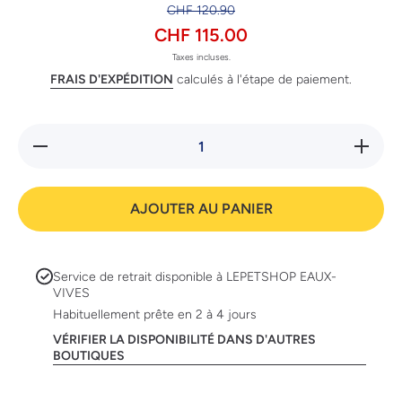
CHF 120.90
CHF 115.00
Taxes incluses.
FRAIS D'EXPÉDITION
calculés à l'étape de paiement.
Réduire
Augmente
la
la quanti
quantité
de Lit
de Lit
douillet
douillet
Arctic M
AJOUTER AU PANIER
Arctic
(71 cm)
M (71
cm)
Service de retrait disponible à
LEPETSHOP EAUX-
VIVES
Habituellement prête en 2 à 4 jours
VÉRIFIER LA DISPONIBILITÉ DANS D'AUTRES
BOUTIQUES