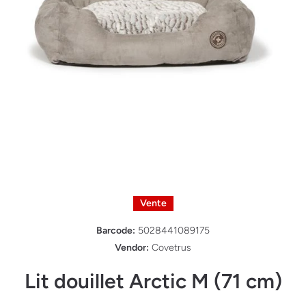
Ouvrir le média 1 dans une fenêtre modale
Vente
Barcode:
5028441089175
Vendor:
Covetrus
Lit douillet Arctic M (71 cm)