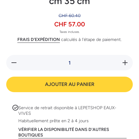
cm 35 cm
CHF 60.40
CHF 57.00
Taxes incluses.
FRAIS D'EXPÉDITION
calculés à l'étape de paiement.
Réduire
Augmente
la
la quanti
quantité
de 2 en 
de 2 en
mantea
1
reflectiv
AJOUTER AU PANIER
manteau
35 cm 3
reflective
cm
35 cm
35 cm
Service de retrait disponible à
LEPETSHOP EAUX-
VIVES
Habituellement prête en 2 à 4 jours
VÉRIFIER LA DISPONIBILITÉ DANS D'AUTRES
BOUTIQUES