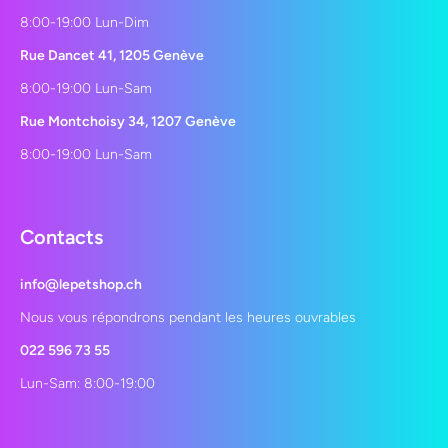
8:00-19:00 Lun-Dim
Rue Dancet 41, 1205 Genève
8:00-19:00 Lun-Sam
Rue Montchoisy 34, 1207 Genève
8:00-19:00 Lun-Sam
Contacts
info@lepetshop.ch
Nous vous répondrons pendant les heures ouvrables
022 596 73 55
Lun-Sam: 8:00-19:00