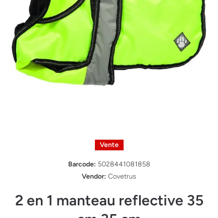
Ouvrir le média 1 dans une fenêtre modale
Vente
Barcode:
5028441081858
Vendor:
Covetrus
2 en 1 manteau reflective 35