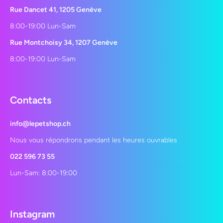
Rue Dancet 41, 1205 Genève
8:00-19:00 Lun-Sam
Rue Montchoisy 34, 1207 Genève
8:00-19:00 Lun-Sam
Contacts
info@lepetshop.ch
Nous vous répondrons pendant les heures ouvrables
022 596 73 55
Lun-Sam: 8:00-19:00
Instagram