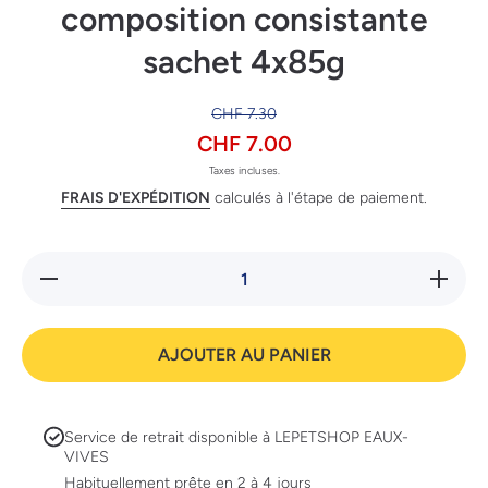
composition consistante
sachet 4x85g
CHF 7.30
CHF 7.00
Taxes incluses.
FRAIS D'EXPÉDITION
calculés à l'étape de paiement.
Réduire la
Augment
quantité de
la quanti
Sheba
de Sheb
Selection
Selectio
en sauce
en sauc
AJOUTER AU PANIER
composition
composit
consistante
consista
sachet
sachet
4x85g
4x85g
Service de retrait disponible à
LEPETSHOP EAUX-
VIVES
Habituellement prête en 2 à 4 jours