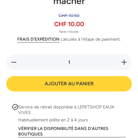
mâcher
CHF 10.50
CHF 10.00
Taxes incluses.
FRAIS D'EXPÉDITION
calculés à l'étape de paiement.
Réduire
Augmente
la
la quanti
quantité
de 8in1
de 8in1
Delights
Delights
Strong o
AJOUTER AU PANIER
Strong
à mâche
os à
mâcher
Service de retrait disponible à
LEPETSHOP EAUX-
VIVES
Habituellement prête en 2 à 4 jours
VÉRIFIER LA DISPONIBILITÉ DANS D'AUTRES
BOUTIQUES