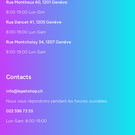
Rue Monthoux 40, 1201 Genève
8:00-19:00 Lun-Dim
Rue Dancet 41, 1205 Genève
8:00-19:00 Lun-Sam
Rue Montchoisy 34, 1207 Genève
8:00-19:00 Lun-Sam
Contacts
info@lepetshop.ch
Nous vous répondrons pendant les heures ouvrables
022 596 73 55
Lun-Sam: 8:00-19:00