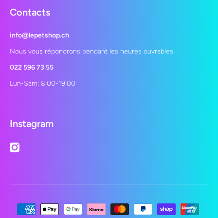
Contacts
info@lepetshop.ch
Nous vous répondrons pendant les heures ouvrables
022 596 73 55
Lun-Sam: 8:00-19:00
Instagram
instagramcom/lepetshopch/
Moyens de paiement