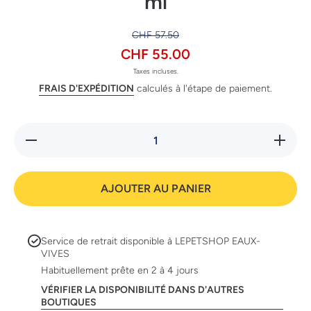
ml
CHF 57.50
CHF 55.00
Taxes incluses.
FRAIS D'EXPÉDITION
calculés à l'étape de paiement.
Réduire
Augmente
la
la quanti
quantité
de Adapti
de
Transpor
Adaptil
Spray 6
AJOUTER AU PANIER
Transport
ml
Spray 60
ml
Service de retrait disponible à
LEPETSHOP EAUX-
VIVES
Habituellement prête en 2 à 4 jours
VÉRIFIER LA DISPONIBILITÉ DANS D'AUTRES
BOUTIQUES